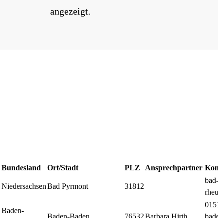
angezeigt.
Bundesland
Ort/Stadt
PLZ
Ansprechpartner
Kon
bad
Niedersachsen
Bad Pyrmont
31812
rhe
015
Baden-
Baden-Baden
76532
Barbara Hirth
bad