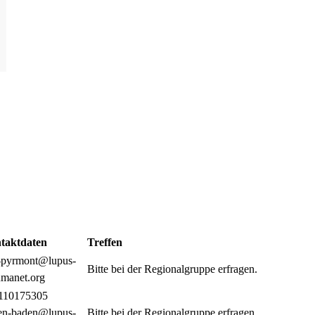
taktdaten
Treffen
-pyrmont@lupus-
Bitte bei der Regionalgruppe erfragen.
umanet.org
110175305
en-baden@lupus-
Bitte bei der Regionalgruppe erfragen.