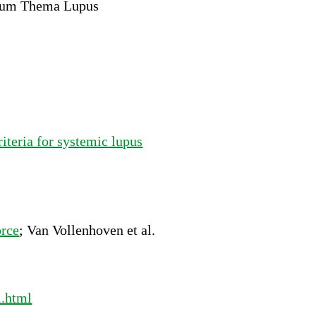
h zum Thema Lupus
teria for systemic lupus
orce
; Van Vollenhoven et al.
1.html