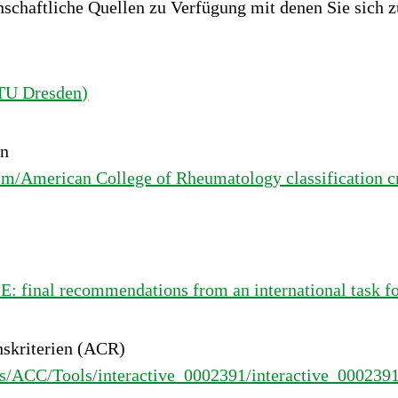
enschaftliche Quellen zu Verfügung mit denen Sie sic
TU Dresden)
en
/American College of Rheumatology classification cri
E: final recommendations from an international task f
skriterien (ACR)
ns/ACC/Tools/interactive_0002391/interactive_000239