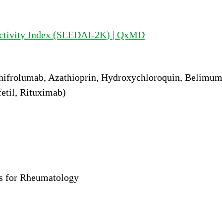
Activity Index (SLEDAI-2K) | QxMD
nifrolumab, Azathioprin, Hydroxychloroquin, Belimu
etil, Rituximab)
s for Rheumatology