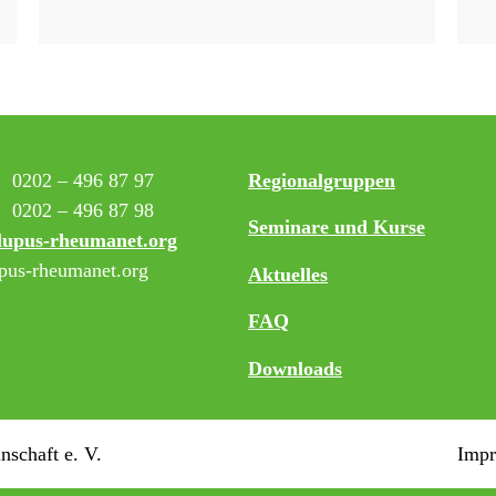
:
0202 – 496 87 97
Regionalgruppen
0202 – 496 87 98
Seminare und Kurse
lupus-rheumanet.org
us-rheumanet.org
Aktuelles
FAQ
Downloads
schaft e. V.
Imp