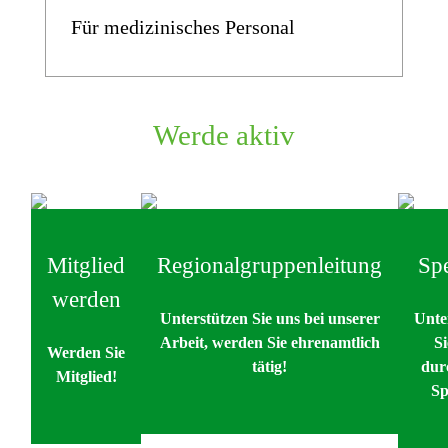
Für medizinisches Personal
Werde aktiv
Mitglied
Regionalgruppenleitung
Sp
werden
Unterstützen Sie uns bei unserer
Unte
Arbeit, werden Sie ehrenamtlich
S
Werden Sie
tätig!
dur
Mitglied!
Sp