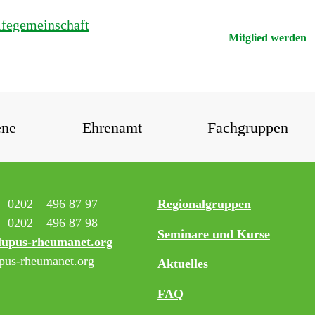
Mitglied werden
ene
Ehrenamt
Fachgruppen
:
0202 – 496 87 97
Regionalgruppen
0202 – 496 87 98
Seminare und Kurse
lupus-rheumanet.org
us-rheumanet.org
Aktuelles
FAQ