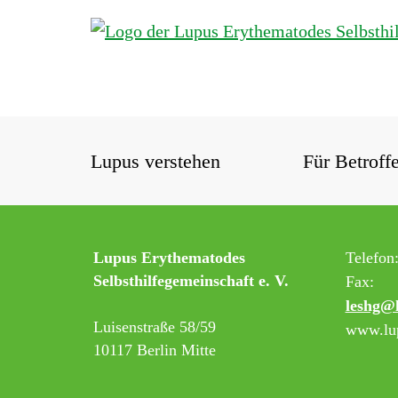
Lupus verstehen
Für Betroff
Lupus Erythematodes
Telefon
Selbsthilfegemeinschaft e. V.
Fax:
leshg@
Luisenstraße 58/59
www.lup
10117 Berlin Mitte