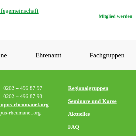
Mitglied werden
ene
Ehrenamt
Fachgruppen
:
0202 – 496 87 97
Regionalgruppen
0202 – 496 87 98
Seminare und Kurse
lupus-rheumanet.org
us-rheumanet.org
Aktuelles
FAQ