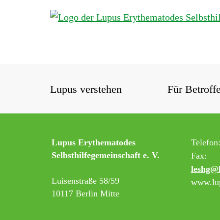
Lupus verstehen
Für Betroff
Lupus Erythematodes
Telefon
Selbsthilfegemeinschaft e. V.
Fax:
leshg@
Luisenstraße 58/59
www.lup
10117 Berlin Mitte