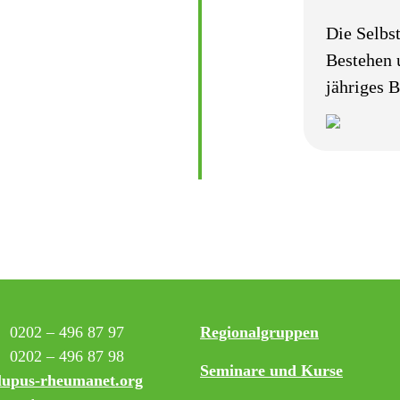
Die Selbst
Bestehen 
jähriges B
:
0202 – 496 87 97
Regionalgruppen
0202 – 496 87 98
Seminare und Kurse
lupus-rheumanet.org