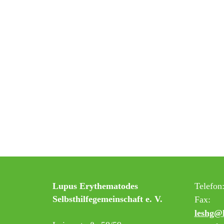
Lupus Erythematodes
Telefon
Selbsthilfegemeinschaft e. V.
Fax:
leshg@