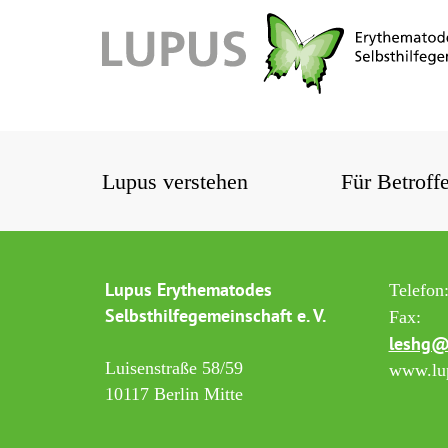
Lupus verstehen
Für Betroff
Lupus Erythematodes
Telefon
Selbsthilfegemeinschaft e. V.
Fax:
leshg@
Luisenstraße 58/59
www.lup
10117 Berlin Mitte